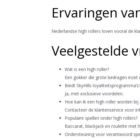
Ervaringen van
Nederlandse high rollers loven vooral de kla
Veelgestelde 
Wat is een high roller?
Een gokker die grote bedragen inzet 
Biedt SkyHills loyaliteitsprogramma’s
Ja, met exclusieve voordelen.
Hoe kan ik een high roller worden bij 
Contacteer de klantenservice voor in
Populaire spellen onder high rollers?
Baccarat, blackjack en roulette met h
Ondersteuning voor verantwoord spe