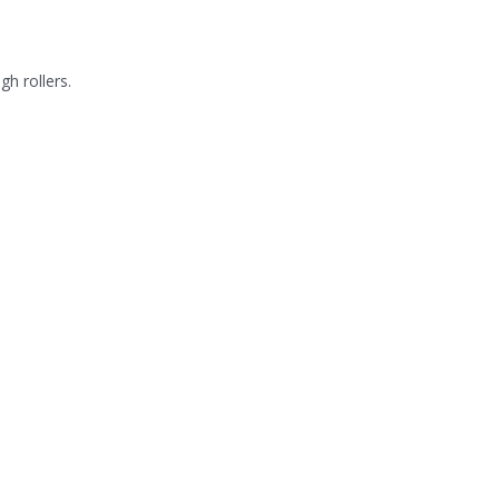
gh rollers.