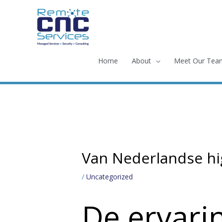
Skip
to
content
Home
About
Meet Our Tea
Post
navigation
Van Nederlandse high
/
Uncategorized
De ervari