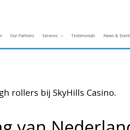
m
Our Partners
Services
Testimonials
News & Event
 rollers bij SkyHills Casino.
ng van Nederlan