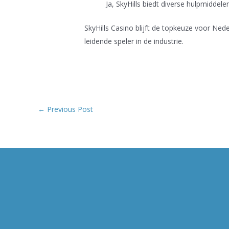
Ja, SkyHills biedt diverse hulpmiddele
SkyHills Casino blijft de topkeuze voor Ned
leidende speler in de industrie.
←
Previous Post