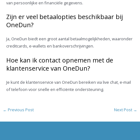
van persoonlijke en financiële gegevens.
Zijn er veel betaalopties beschikbaar bij
OneDun?
Ja, OneDun biedt een groot aantal betaalmogelijkheden, waaronder
creditcards, e-wallets en bankoverschrijvingen.
Hoe kan ik contact opnemen met de
klantenservice van OneDun?
Je kunt de klantenservice van OneDun bereiken via live chat, e-mail
of telefoon voor snelle en efficiënte ondersteuning.
←
Previous Post
Next Post
→