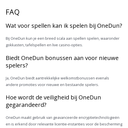
FAQ
Wat voor spellen kan ik spelen bij OneDun?
Bij OneDun kun je een breed scala aan spellen spelen, waaronder
gokkasten, tafelspellen en live casino-opties.
Biedt OneDun bonussen aan voor nieuwe
spelers?
Ja, OneDun biedt aantrekkelijke welkomstbonussen evenals
andere promoties voor nieuwe en bestaande spelers.
Hoe wordt de veiligheid bij OneDun
gegarandeerd?
OneDun maakt gebruik van geavanceerde encryptietechnologieën
en is erkend door relevante licentie-instanties voor de bescherming