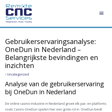
Skip
Main
to
content
Men
Post
navigation
Gebruikerservaringsanalyse:
OneDun in Nederland –
Belangrijkste bevindingen en
inzichten
/
Uncategorized
Analyse van de gebruikerservaring
bij OneDun in Nederland
De online casino-industrie in Nederland groeit elk jaar, en platforms
zoals Casino OneDun spelen hier een grote rol in. OneDun biedt