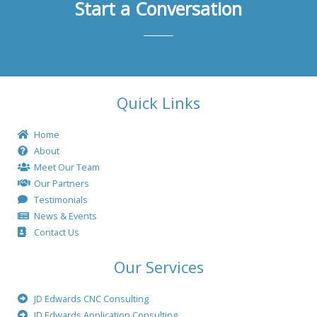
Start a Conversation
Quick Links
Home
About
Meet Our Team
Our Partners
Testimonials
News & Events
Contact Us
Our Services
JD Edwards CNC Consulting
JD Edwards Application Consulting