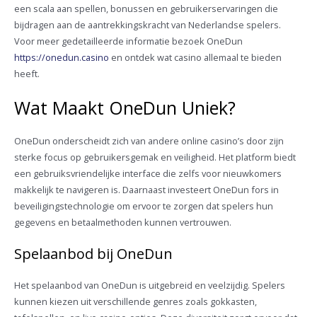
een scala aan spellen, bonussen en gebruikerservaringen die
bijdragen aan de aantrekkingskracht van Nederlandse spelers.
Voor meer gedetailleerde informatie bezoek OneDun
https://onedun.casino
en ontdek wat casino allemaal te bieden
heeft.
Wat Maakt OneDun Uniek?
OneDun onderscheidt zich van andere online casino’s door zijn
sterke focus op gebruikersgemak en veiligheid. Het platform biedt
een gebruiksvriendelijke interface die zelfs voor nieuwkomers
makkelijk te navigeren is. Daarnaast investeert OneDun fors in
beveiligingstechnologie om ervoor te zorgen dat spelers hun
gegevens en betaalmethoden kunnen vertrouwen.
Spelaanbod bij OneDun
Het spelaanbod van OneDun is uitgebreid en veelzijdig. Spelers
kunnen kiezen uit verschillende genres zoals gokkasten,