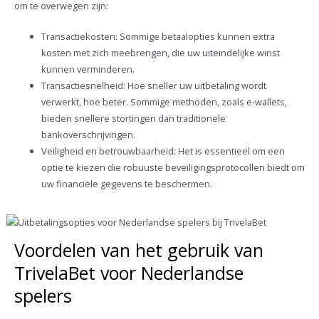
om te overwegen zijn:
Transactiekosten: Sommige betaalopties kunnen extra
kosten met zich meebrengen, die uw uiteindelijke winst
kunnen verminderen.
Transactiesnelheid: Hoe sneller uw uitbetaling wordt
verwerkt, hoe beter. Sommige methoden, zoals e-wallets,
bieden snellere stortingen dan traditionele
bankoverschrijvingen.
Veiligheid en betrouwbaarheid: Het is essentieel om een
optie te kiezen die robuuste beveiligingsprotocollen biedt om
uw financiële gegevens te beschermen.
Voordelen van het gebruik van
TrivelaBet voor Nederlandse
spelers