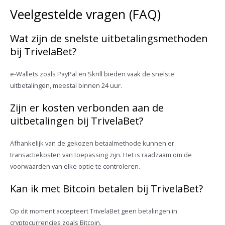
Veelgestelde vragen (FAQ)
Wat zijn de snelste uitbetalingsmethoden
bij TrivelaBet?
e-Wallets zoals PayPal en Skrill bieden vaak de snelste
uitbetalingen, meestal binnen 24 uur.
Zijn er kosten verbonden aan de
uitbetalingen bij TrivelaBet?
Afhankelijk van de gekozen betaalmethode kunnen er
transactiekosten van toepassing zijn. Het is raadzaam om de
voorwaarden van elke optie te controleren.
Kan ik met Bitcoin betalen bij TrivelaBet?
Op dit moment accepteert TrivelaBet geen betalingen in
cryptocurrencies zoals Bitcoin.