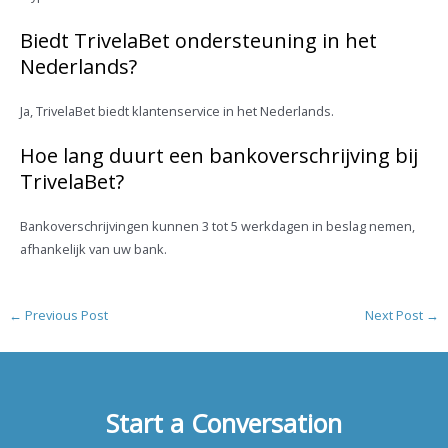
Biedt TrivelaBet ondersteuning in het
Nederlands?
Ja, TrivelaBet biedt klantenservice in het Nederlands.
Hoe lang duurt een bankoverschrijving bij
TrivelaBet?
Bankoverschrijvingen kunnen 3 tot 5 werkdagen in beslag nemen,
afhankelijk van uw bank.
←
Previous Post
Next Post
→
Start a Conversation