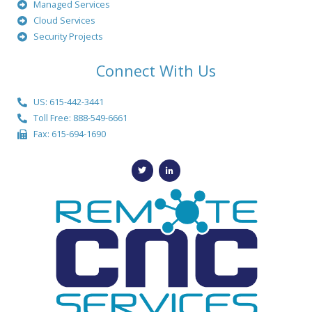
Managed Services
Cloud Services
Security Projects
Connect With Us
US: 615-442-3441
Toll Free: 888-549-6661
Fax: 615-694-1690
T
L
w
i
i
n
t
k
t
e
e
d
r
i
n
-
i
n