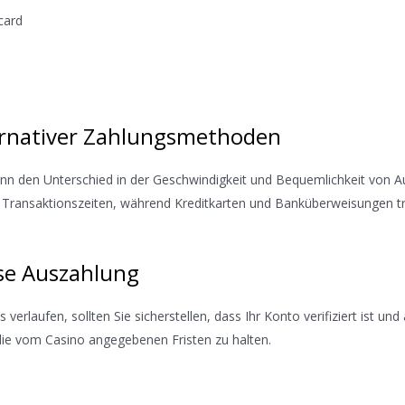
card
ternativer Zahlungsmethoden
nn den Unterschied in der Geschwindigkeit und Bequemlichkeit von 
 Transaktionszeiten, während Kreditkarten und Banküberweisungen tra
ose Auszahlung
erlaufen, sollten Sie sicherstellen, dass Ihr Konto verifiziert ist und 
an die vom Casino angegebenen Fristen zu halten.