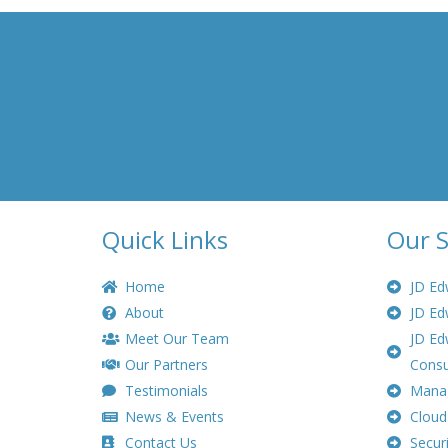
Quick Links
Our S
Home
JD Ed
About
JD Ed
Meet Our Team
JD Ed
Our Partners
Consu
Testimonials
Manag
News & Events
Cloud
Contact Us
Securi