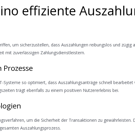
ino effiziente Auszahl
fen, um sicherzustellen, dass Auszahlungen reibungslos und zügig 
 mit zuverlässigen Zahlungsdienstleistern.
n Prozesse
 IT-Systeme so optimiert, dass Auszahlungsanträge schnell bearbeite
gszeiten trägt ebenfalls zu einem positiven Nutzererlebnis bei.
logien
sverfahren, um die Sicherheit der Transaktionen zu gewährleisten. Die
n gesamten Auszahlungsprozess.