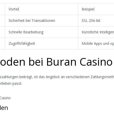
Vorteil
Beispiel
Sicherheit bei Transaktionen
SSL 256-bit
Schnelle Bearbeitung
Künstliche Intellig
Zugriffsfähigkeit
Mobile Apps und op
oden bei Buran Casino
 Auszahlungen beiträgt, ist das Angebot an verschiedenen Zahlungsme
rlieben passt.
den