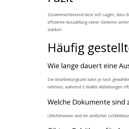
Zusammenfassend lässt sich sagen, dass B
effiziente Auszahlung seiner Gewinne siche
stärken.
Häufig gestell
Wie lange dauert eine Au
Die Bearbeitungszeit kann je nach gewählt
nehmen, während E-Wallet-Abhebungen oft 
Welche Dokumente sind zu
Üblicherweise sind ein amtlicher Lichtbild