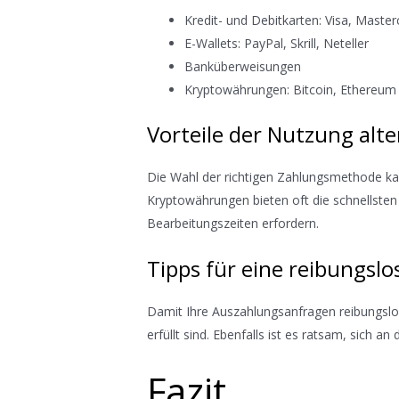
Kredit- und Debitkarten: Visa, Master
E-Wallets: PayPal, Skrill, Neteller
Banküberweisungen
Kryptowährungen: Bitcoin, Ethereum
Vorteile der Nutzung al
Die Wahl der richtigen Zahlungsmethode ka
Kryptowährungen bieten oft die schnellsten
Bearbeitungszeiten erfordern.
Tipps für eine reibungsl
Damit Ihre Auszahlungsanfragen reibungslos v
erfüllt sind. Ebenfalls ist es ratsam, sich 
Fazit