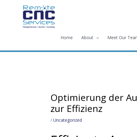
Skip
to
content
Home
About
Meet Our Tea
Post
navigation
Optimierung der Au
zur Effizienz
/
Uncategorized