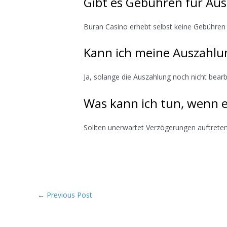
Gibt es Gebühren für Au
Buran Casino erhebt selbst keine Gebühren 
Kann ich meine Auszahlu
Ja, solange die Auszahlung noch nicht bear
Was kann ich tun, wenn
Sollten unerwartet Verzögerungen auftreten
←
Previous Post