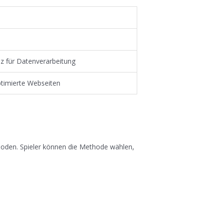
enz für Datenverarbeitung
timierte Webseiten
thoden. Spieler können die Methode wählen,