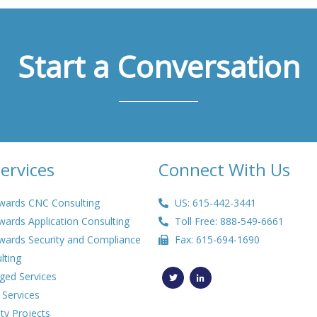
Start a Conversation
ervices
Connect With Us
wards CNC Consulting
US: 615-442-3441
wards Application Consulting
Toll Free: 888-549-6661
wards Security and Compliance
Fax: 615-694-1690
lting
T
L
w
i
ed Services
i
n
t
k
 Services
t
e
e
d
ty Projects